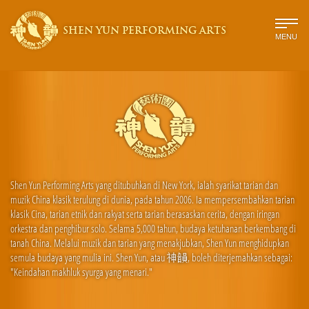
SHEN YUN PERFORMING ARTS
MENU
Shen Yun Performing Arts yang ditubuhkan di New York, ialah syarikat tarian dan
muzik China klasik terulung di dunia, pada tahun 2006. Ia mempersembahkan tarian
klasik Cina, tarian etnik dan rakyat serta tarian berasaskan cerita, dengan iringan
orkestra dan penghibur solo. Selama 5,000 tahun, budaya ketuhanan berkembang di
tanah China. Melalui muzik dan tarian yang menakjubkan, Shen Yun menghidupkan
semula budaya yang mulia ini. Shen Yun, atau 神韻, boleh diterjemahkan sebagai:
"Keindahan makhluk syurga yang menari."